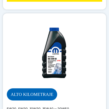
ALTO KILOMETRAJE
5W20, 5W30, 10W30, 15W40 y 20W50