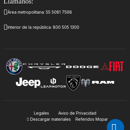
Llámanos:
Llamados a revisión
Contáctanos
Área metropolitana:
55 5081 7568
Interior de la república:
800 505 1300
Legales
Aviso de Privacidad
Descargar materiales
Referidos Mopar